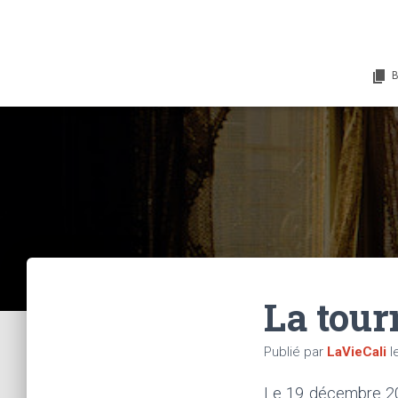
La tourn
Publié par
LaVieCali
l
Le 19 décembre 201