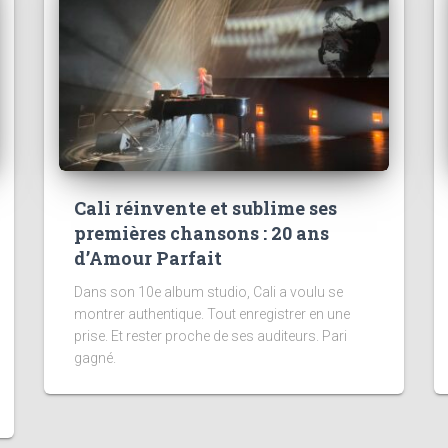
Cali réinvente et sublime ses
premières chansons : 20 ans
d’Amour Parfait
Dans son 10e album studio, Cali a voulu se
montrer authentique. Tout enregistrer en une
prise. Et rester proche de ses auditeurs. Pari
gagné.