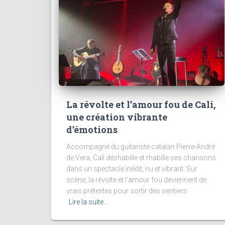
La révolte et l’amour fou de Cali,
une création vibrante
d’émotions
Accompagné du guitariste catalan Pierre-André
de Vera, Cali déshabille et rhabille ses chansons
dans un spectacle inédit, nu et vibrant. Sur
scène, la révolte et l’amour fou deviennent de
vrais prétextes pour sortir des sentiers
Lire la suite…