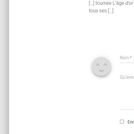
[…] tournée L’âge d’o
tous ses […]
Nom
*
Qu’avez
Enr