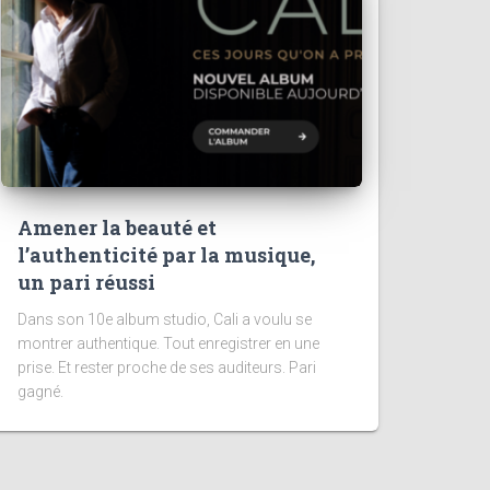
Amener la beauté et
l’authenticité par la musique,
un pari réussi
Dans son 10e album studio, Cali a voulu se
montrer authentique. Tout enregistrer en une
prise. Et rester proche de ses auditeurs. Pari
gagné.