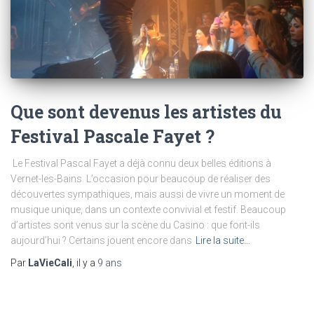
Que sont devenus les artistes du
Festival Pascale Fayet ?
Le Festival Pascal Fayet a déjà connu deux belles éditions à
Vernet-les-Bains. L’occasion pour beaucoup de réaliser des
découvertes sympathiques, mais aussi de vivre un moment de
musique unique, dans un contexte convivial et festif. Beaucoup
d’artistes sont venus sur la scène du Casino : que font-ils
aujourd’hui ? Certains jouent encore dans
Lire la suite…
Par
LaVieCali
, il y a
9 ans