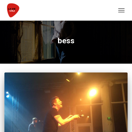
DÉPLI
bess